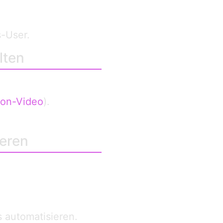
s-User.
lten
ion-Video
).
ieren
 automatisieren.