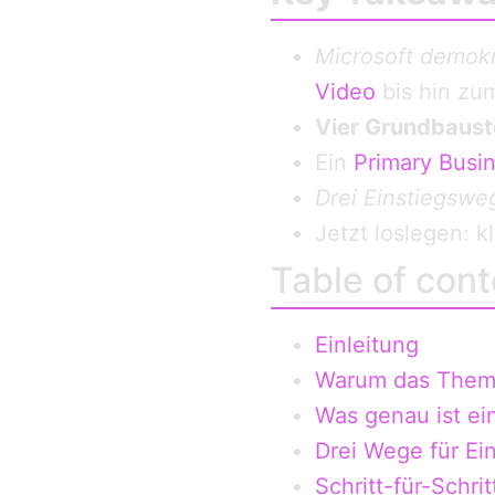
Microsoft demokr
Video
bis hin zum
Vier Grundbaust
Ein
Primary Busin
Drei Einstiegswe
Jetzt loslegen: k
Table of cont
Einleitung
Warum das Thema
Was genau ist ei
Drei Wege für Ei
Schritt-für-Schr