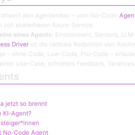
atisiert den Agentenbau
– vom No-Code-
Agent
 voll skalierbaren Azure-Service.
eine eines Agents
: Environment, Sensors, LLM-
ess Driver
ist die radikale Reduktion von Rout
ge
– ohne Code, Low-Code, Pro-Code – erlaub
leiner Use-Case, schnelles Feedback, iteratives
ents
 jetzt so brennt
n KI-Agent?
nsteiger*innen
itt No-Code Agent