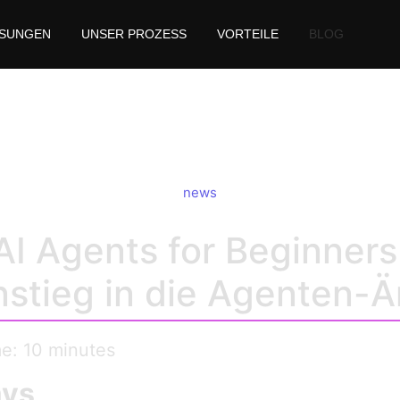
SUNGEN
UNSER PROZESS
VORTEILE
BLOG
t AI Agents for Beginn
news
AI Agents for Beginners 
instieg in die Agenten-Ä
me: 10 minutes
ays