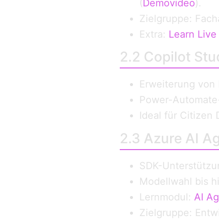
(
Demovideo
).
Zielgruppe: Fach
Extra:
Learn Live
2.2 Copilot St
Erweiterung von 
Power-Automate-I
Ideal für Citize
2.3 Azure AI Ag
SDK-Unterstützu
Modellwahl bis h
Lernmodul:
AI A
Zielgruppe: Entw