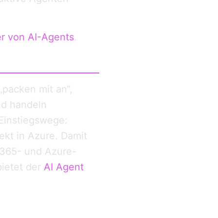
er von AI-Agents
.
„packen mit an“,
nd handeln
 Einstiegswege:
ekt in Azure. Damit
-365- und Azure-
bietet der
AI Agent