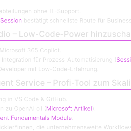
abteilungen ohne IT-Support.
 Session
bestätigt schnellste Route für Busines
udio – Low-Code-Power hinzuscha
Microsoft 365 Copilot.
ntegration für Prozess-Automatisierung (
Sess
n Developer mit Low-Code-Erfahrung.
ent Service – Profi-Tool zum Skal
ng in VS Code & GitHub.
in zu OpenAI o1 (
Microsoft Artikel
).
gent Fundamentals Module
.
ickler*innen, die unternehmensweite Workflows