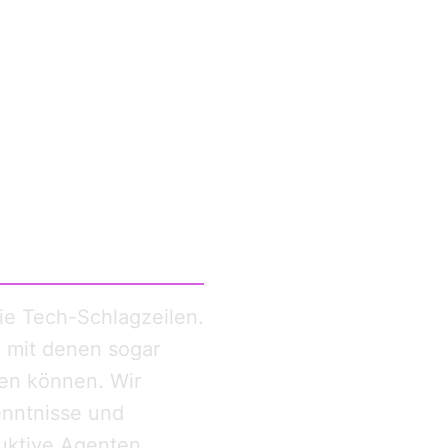
ie Tech-Schlagzeilen.
, mit denen sogar
en können. Wir
enntnisse und
uktive Agenten