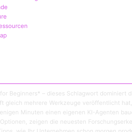
ade
ure
ressourcen
map
 for Beginners* – dieses Schlagwort dominiert d
t gleich mehrere Werkzeuge veröffentlicht hat
wenigen Minuten einen eigenen KI-Agenten bau
e Optionen, zeigen die neuesten Forschungserk
Tipps, wie Ihr Unternehmen schon morgen prod