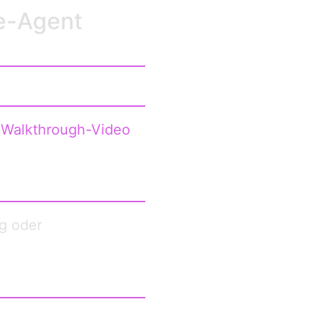
de-Agent
s
Walkthrough-Video
g oder