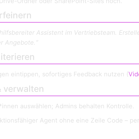
rive-Ordner oder SharePoint-Sites hoch.
rfeinern
 hilfsbereiter Assistent im Vertriebsteam. Erstel
er Angebote.“
iterieren
gen eintippen, sofortiges Feedback nutzen (
Vid
& verwalten
*innen auswählen; Admins behalten Kontrolle.
nktionsfähiger Agent ohne eine Zeile Code – per