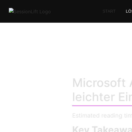
START
LÖ
Microsof
Microsoft 
leichter E
Estimated reading ti
Key Takeaw