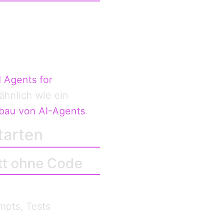
I Agents for
ähnlich wie ein
bau von AI-Agents
.
tarten
ett ohne Code
mpts, Tests