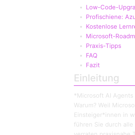
Low-Code-Upgr
Profischiene: Az
Kostenlose Lern
Microsoft-Road
Praxis-Tipps
FAQ
Fazit
Einleitung
*Microsoft AI Agents
Warum? Weil Microsof
Einsteiger*innen in 
führen Sie durch all
verraten praxisnahe 