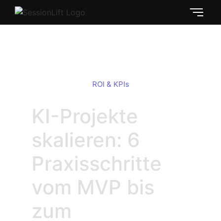
KI Projekte skalieren: Praxis-Guide
ROI & KPIs
KI-Projekte
skalieren: 6
Praxisschritte
vom MVP bis
zum