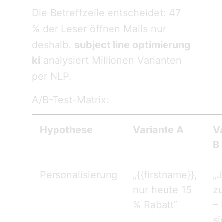
Die Betreffzeile entscheidet: 47
% der Leser öffnen Mails nur
deshalb.
subject line optimierung
ki
analysiert Millionen Varianten
per NLP.
A/B-Test-Matrix:
Hypothese
Variante A
V
B
Personalisierung
„{{firstname}},
„J
nur heute 15
z
% Rabatt“
– 
si