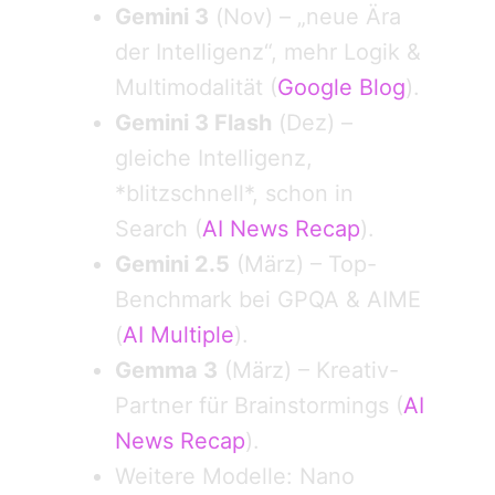
Gemini 3
(Nov) – „neue Ära
der Intelligenz“, mehr Logik &
Multimodalität (
Google Blog
).
Gemini 3 Flash
(Dez) –
gleiche Intelligenz,
*blitzschnell*, schon in
Search (
AI News Recap
).
Gemini 2.5
(März) – Top-
Benchmark bei GPQA & AIME
(
AI Multiple
).
Gemma 3
(März) – Kreativ-
Partner für Brainstormings (
AI
News Recap
).
Weitere Modelle: Nano