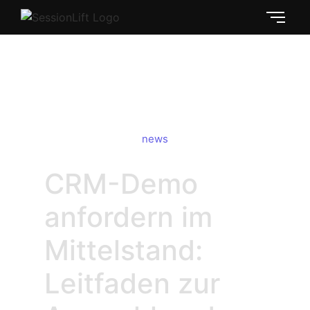
CRM-Demo anfordern:
Mittelstands-Guide
news
CRM-Demo
anfordern im
Mittelstand:
Leitfaden zur