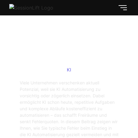
Wie KI-Automatisierung versteckte
Effizienzpotenziale in Unternehmen
entfesselt
KI
Viele Unternehmen verschenken aktuell
Potenzial, weil sie KI Automatisierung zu
vorsichtig oder zögerlich einsetzen. Dabei
ermöglicht KI schon heute, repetitive Aufgaben
und komplexe Abläufe kosteneffizient zu
automatisieren – das schafft Freiräume und
senkt Fehlerquoten. In diesem Beitrag zeigen wir
Ihnen, wie Sie typische Fehler beim Einstieg in
die KI Automatisierung gezielt vermeiden und mit