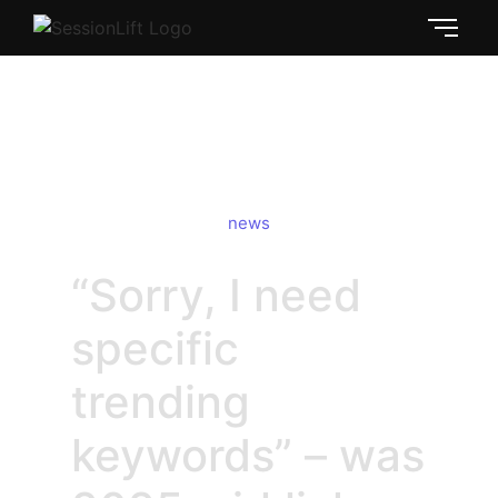
Sorry, I need specific trending
keywords: 2025 Guide
news
“Sorry, I need
specific
trending
keywords” – was