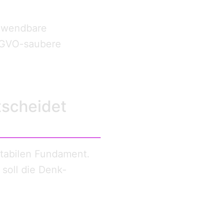
anwendbare
DSGVO-saubere
tscheidet
stabilen Fundament.
soll die Denk-