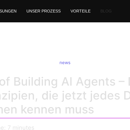
SUNGEN
UNSER PROZESS
VORTEILE
BLOG
uilding AI Agents: 8 Key
news
 of Building AI Agents – 
nzipien, die jetzt jedes
men kennen muss
me: 7 minutes