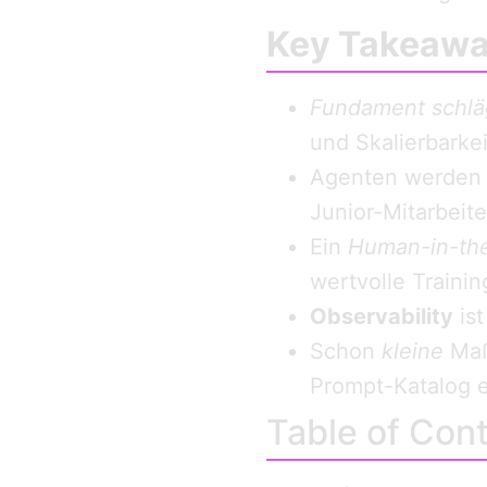
Key Takeaw
Fundament schläg
und Skalierbarkei
Agenten werden 
Junior-Mitarbeite
Ein
Human-in-th
wertvolle Trainin
Observability
ist
Schon
kleine
Maßn
Prompt-Katalog e
Table of Con