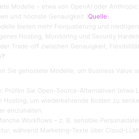
tete Modelle – etwa von OpenAI oder Anthropic 
pen und höchste Genauigkeit (
Quelle
).
lle bieten mehr Feinjustierung und niedrigere
igenes Hosting, Monitoring und Security Harden
der Trade-off zwischen Genauigkeit, Flexibilitä
e?
en Sie gehostete Modelle, um Business Value sc
: Prüfen Sie Open-Source-Alternativen (etwa L
m Hosting, um wiederkehrende Kosten zu sen
er einzuhalten.
anche Workflows – z. B. sensible Personaldaten
uktur, während Marketing-Texte über Cloud-LLM