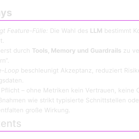
ays
t Feature-Fülle:
Die Wahl des
LLM
bestimmt Ko
t.
erst durch
Tools, Memory und Guardrails
zu ver
rn“.
e-Loop
beschleunigt Akzeptanz, reduziert Risike
gsdaten.
 Pflicht – ohne Metriken kein Vertrauen, keine 
ahmen wie strikt typisierte Schnittstellen ode
ntfalten große Wirkung.
tents