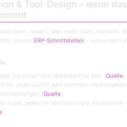
ion & Tool-Design – wenn da
ekommt
ell kann „reden“, aber noch nicht „handeln“. Er
PIs, interne
ERP-Schnittstellen
– verwandeln d
ts
el, fokussiert und redundantfrei sein (
Quelle
).
flicht: Jeder Aufruf darf mehrfach nacheinande
benwirkungen (
Quelle
).
rn-Tools, jedes mit höchstens drei Parametern –
e
).