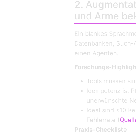
2. Augmentat
und Arme b
Ein blankes Sprachmod
Datenbanken, Such-A
einen Agenten.
Forschungs-Highligh
Tools müssen simp
Idempotenz ist P
unerwünschte Ne
Ideal sind <10 Ke
Fehlerrate (
Quell
Praxis-Checkliste