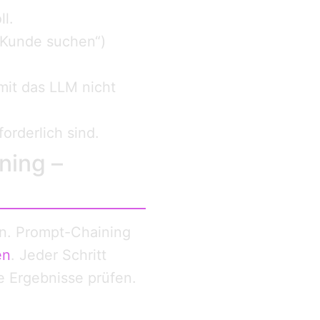
l.
-Kunde suchen“)
mit das LLM nicht
orderlich sind.
ning –
en. Prompt-Chaining
en
. Jeder Schritt
e Ergebnisse prüfen.