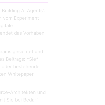
 Building AI Agents“.
en vom Experiment
gitale
n endet das Vorhaben
teams gesichtet und
s Beitrags: *Sie*
te oder bestehende
ten Whitepaper
rce-Architekten und
it Sie bei Bedarf