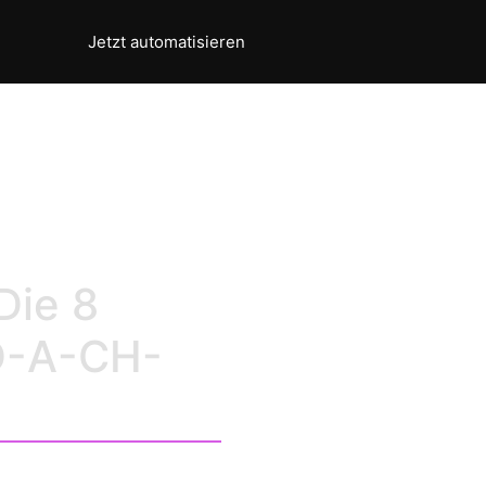
Jetzt automatisieren
 Success Factors
Die 8
 D-A-CH-