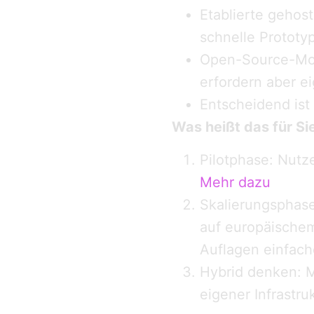
Etablierte gehos
schnelle Prototy
Open-Source-Mode
erfordern aber e
Entscheidend ist 
Was heißt das für Si
Pilotphase: Nutz
Mehr dazu
Skalierungsphase
auf europäische
Auflagen einfach
Hybrid denken: M
eigener Infrastr