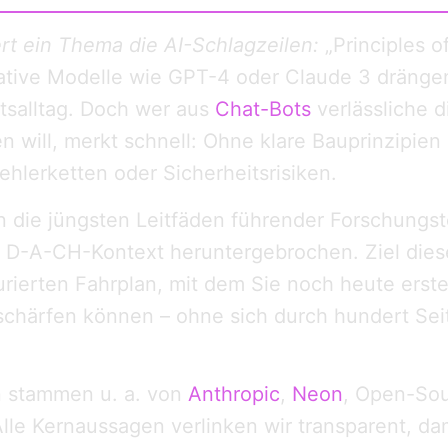
t ein Thema die AI-Schlagzeilen:
„Principles of
ative Modelle wie GPT-4 oder Claude 3 dräng
ftsalltag. Doch wer aus
Chat-Bots
verlässliche di
n will, merkt schnell: Ohne klare Bauprinzipie
ehlerketten oder Sicherheitsrisiken.
n die jüngsten Leitfäden führender Forschungs
 D-A-CH-Kontext heruntergebrochen. Ziel diese
turierten Fahrplan, mit dem Sie noch heute ers
schärfen können – ohne sich durch hundert Sei
n stammen u. a. von
Anthropic
,
Neon
, Open-Sou
le Kernaussagen verlinken wir transparent, dam