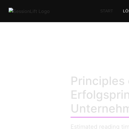
START
LÖ
Principles of B
Principles
Erfolgspri
Unterneh
Estimated reading ti