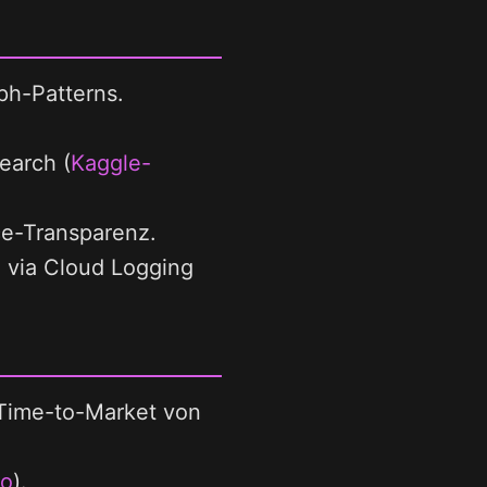
ph-Patterns.
earch (
Kaggle-
e-Transparenz.
 via Cloud Logging
 Time-to-Market von
eo
).