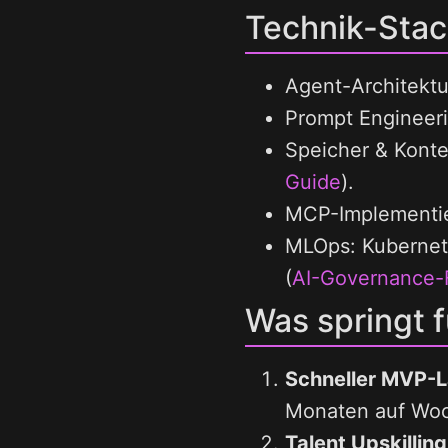
Technik-Stack
Agent-Architektu
Prompt Engineeri
Speicher & Konte
Guide
).
MCP-Implementie
MLOps: Kubernete
(
AI-Governance-
Was springt 
Schneller MVP-L
Monaten auf Wo
Talent Upskilling