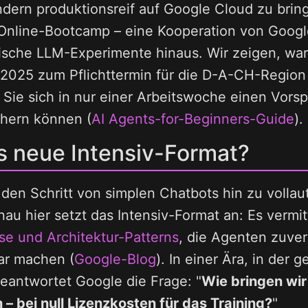
ndern produktionsreif auf Google Cloud zu brin
Online-Bootcamp – eine Kooperation von Googl
sische LLM-Experimente hinaus. Wir zeigen, w
 2025 zum Pflichttermin für die D-A-CH-Region 
 Sie sich in nur einer Arbeitswoche einen Vor
hern können (
AI Agents-for-Beginners-Guide
).
 neue Intensiv-Format?
n Schritt von simplen Chatbots hin zu vollau
u hier setzt das Intensiv-Format an: Es vermit
e und Architektur-Patterns
, die Agenten zuver
ar machen (
Google-Blog
). In einer Ära, in der g
, beantwortet Google die Frage:
Wie bringen wir
– bei null Lizenzkosten für das Training?