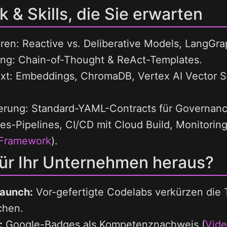
 & Skills, die Sie erwarten
ren: Reactive vs. Deliberative Models, LangGra
ng: Chain-of-Thought & ReAct-Templates.
xt: Embeddings, ChromaDB, Vertex AI Vector S
rung: Standard-YAML-Contracts für Governanc
s-Pipelines, CI/CD mit Cloud Build, Monitoring
Framework
).
für Ihr Unternehmen heraus?
aunch:
Vor-gefertigte Codelabs verkürzen die
chen.
:
Google-Badges als Kompetenznachweis (
Vid