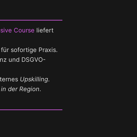
nsive Course
liefert
ür sofortige Praxis.
enz und DSGVO-
nternes
Upskilling
.
n
in der Region
.