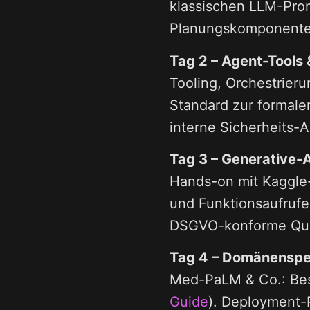
klassischen LLM-Pro
Planungskomponenten
Tag 2 – Agent-Tools
Tooling, Orchestrieru
Standard zur formale
interne Sicherheits-Au
Tag 3 – Generative-
Hands-on mit Kaggle
und Funktionsaufruf
DSGVO-konforme Qual
Tag 4 – Domänenspez
Med-PaLM & Co.: Bes
Guide
). Deployment-