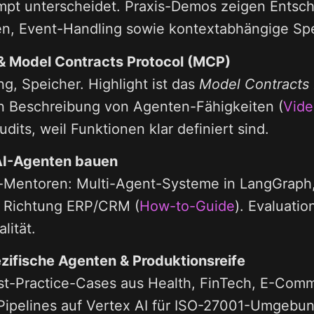
mpt unterscheidet. Praxis-Demos zeigen Entsc
, Event-Handling sowie kontextabhängige Spe
 & Model Contracts Protocol (MCP)
ng, Speicher. Highlight ist das
Model Contracts 
n Beschreibung von Agenten-Fähigkeiten (
Vide
dits, weil Funktionen klar definiert sind.
AI-Agenten bauen
-Mentoren: Multi-Agent-Systeme in LangGraph,
e Richtung ERP/CRM (
How-to-Guide
). Evaluatio
ität.
ifische Agenten & Produktionsreife
t-Practice-Cases aus Health, FinTech, E-Comm
Pipelines auf Vertex AI für ISO-27001-Umgebu