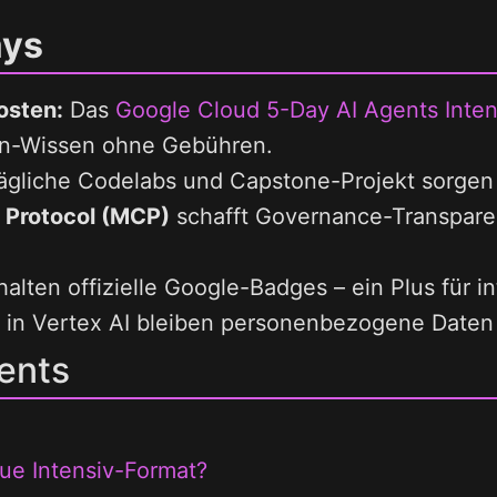
ays
osten:
Das
Google Cloud 5-Day AI Agents Inte
en-Wissen ohne Gebühren.
gliche Codelabs und Capstone-Projekt sorgen f
 Protocol (MCP)
schafft Governance-Transpar
alten offizielle Google-Badges – ein Plus für i
 in Vertex AI bleiben personenbezogene Date
ents
ue Intensiv-Format?