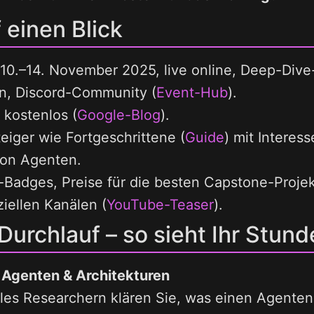
 einen Blick
10.–14. November 2025, live online, Deep-Dive
n, Discord-Community (
Event-Hub
).
 kostenlos (
Google-Blog
).
eiger wie Fortgeschrittene (
Guide
) mit Interes
von Agenten.
Badges, Preise für die besten Capstone-Projek
iellen Kanälen (
YouTube-Teaser
).
urchlauf – so sieht Ihr Stun
n Agenten & Architekturen
es Researchern klären Sie, was einen Agente