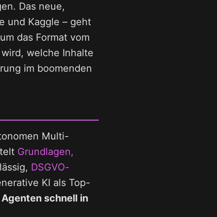
gen. Das neue,
e und Kaggle – geht
arum das Format vom
wird, welche Inhalte
sprung im boomenden
tonomen Multi-
telt
Grundlagen,
lässig,
DSGVO-
enerative KI als Top-
 Agenten schnell in