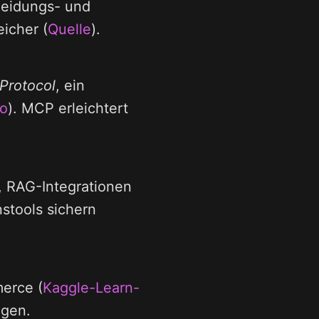
heidungs- und
icher (
Quelle
).
Protocol
, ein
o
). MCP erleichtert
 RAG-Integrationen
nstools sichern
erce (
Kaggle-Learn-
ngen.