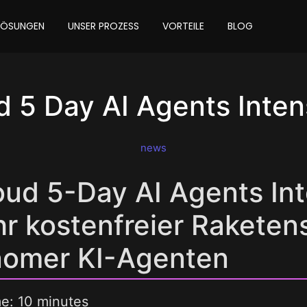
LÖSUNGEN
UNSER PROZESS
VORTEILE
BLOG
 5 Day AI Agents Inten
news
ud 5-Day AI Agents Int
hr kostenfreier Raketens
nomer KI-Agenten
me: 10 minutes