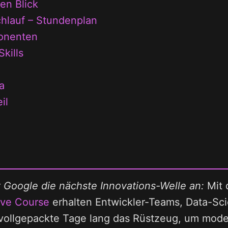
en Blick
hlauf – Stundenplan
onenten
kills
a
il
 Google die nächste Innovations-Welle an:
Mit
ive Course
erhalten Entwickler-Teams, Data-Sci
f vollgepackte Tage lang das Rüstzeug, um mod