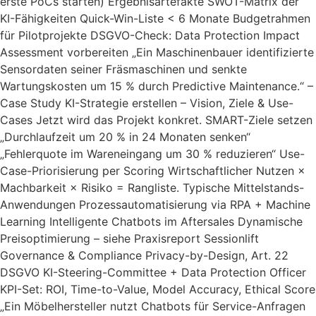
erste PoCs starten) Ergebnisartefakte SWOT-Matrix der
KI-Fähigkeiten Quick-Win-Liste < 6 Monate Budgetrahmen
für Pilotprojekte DSGVO-Check: Data Protection Impact
Assessment vorbereiten „Ein Maschinenbauer identifizierte
Sensordaten seiner Fräsmaschinen und senkte
Wartungskosten um 15 % durch Predictive Maintenance.“ –
Case Study KI-Strategie erstellen – Vision, Ziele & Use-
Cases Jetzt wird das Projekt konkret. SMART-Ziele setzen
„Durchlaufzeit um 20 % in 24 Monaten senken“
„Fehlerquote im Wareneingang um 30 % reduzieren“ Use-
Case-Priorisierung per Scoring Wirtschaftlicher Nutzen ×
Machbarkeit × Risiko = Rangliste. Typische Mittelstands-
Anwendungen Prozessautomatisierung via RPA + Machine
Learning Intelligente Chatbots im Aftersales Dynamische
Preisoptimierung – siehe Praxisreport Sessionlift
Governance & Compliance Privacy-by-Design, Art. 22
DSGVO KI-Steering-Committee + Data Protection Officer
KPI-Set: ROI, Time-to-Value, Model Accuracy, Ethical Score
„Ein Möbelhersteller nutzt Chatbots für Service-Anfragen