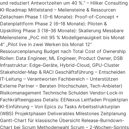
und reduziert Antwortzeiten um 40 %.“ – Hilker Consulting
KI-Roadmap Mittelstand – Meilensteine & Ressourcen
Zeitachsen Phase 1 (0–6 Monate): Proof-of-Concept +
Datenplattform Phase 2 (6–18 Monate): Piloten &
Upskilling Phase 3 (18–36 Monate): Skalierung Messbare
Meilensteine „PoC mit 95 % Modellgenauigkeit bis Monat
4“ „Pilot live in zwei Werken bis Monat 12“
Ressourcenplanung Budget nach Total Cost of Ownership
Rollen: Data Engineer, ML Engineer, Product Owner, DSB
Infrastruktur: Edge-Geräte, Hybrid-Cloud, GPU-Cluster
Stakeholder-Map & RACI Geschäftsführung – Entscheiden
IT-Leitung – Verantworten Fachbereich – Unterstützen
Externe Partner – Beraten (Hochschulen, Tech-Anbieter)
Risikomanagement Technische Schulden Vendor-Lock-in
Fachkräfteengpass Details: EENexus Leitfaden Projektplan
KI-Einführung – Von Epics zu Tasks Arbeitsstrukturplan
(WBS) Projektphasen Deliverables Milestones Zeitplanung
Gantt-Chart für klassische Übersicht Release-Burndown-
Chart bei Scrum Methodenwahl Scrum – 2-Wochen-Sprints