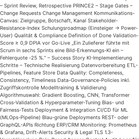
– Sprint Review, Retrospective PRINCE2 – Stage Gates –
Change Requests Change Management Kommunikations-
Canvas: Zielgruppe, Botschaft, Kanal Stakeholder-
Resistance-Index Schulungsroadmap (Einsteiger → Power-
User) Qualität & Compliance Definition of Done Validation-
Score ≥ 0,9 DPIA vor Go-Live „Ein Zulieferer führte mit
Scrum in sechs Sprints eine Bild-Erkennungs-KI ein –
Fehlerquote ‑25 %.“ – Success Story KI-Implementierung
Schritte – Technische Realisierung Datenvorbereitung ETL-
Pipelines, Feature Store Data Quality: Completeness,
Consistency, Timeliness Data-Governance-Policies inkl.
Zugriffskontrolle Modelltraining & Validierung
Algorithmuswahl: Gradient Boosting, CNN, Transformer
Cross-Validation & Hyperparameter-Tuning Bias- und
Fairness-Tests Deployment & Integration CI/CD für ML
(MLOps-Pipeline) Blau-grüne Deployments REST- oder
GraphQL-APIs Richtung ERP/CRM Monitoring: Prometheus
& Grafana, Drift-Alerts Security & Legal TLS 1.3-