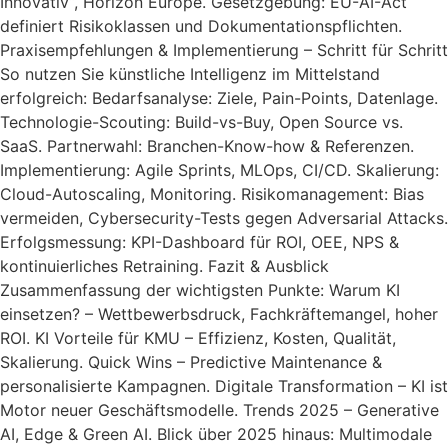
Innovativ“, Horizon Europe. Gesetzgebung: EU-AI-Act
definiert Risikoklassen und Dokumentationspflichten.
Praxisempfehlungen & Implementierung – Schritt für Schritt
So nutzen Sie künstliche Intelligenz im Mittelstand
erfolgreich: Bedarfsanalyse: Ziele, Pain-Points, Datenlage.
Technologie-Scouting: Build-vs-Buy, Open Source vs.
SaaS. Partnerwahl: Branchen-Know-how & Referenzen.
Implementierung: Agile Sprints, MLOps, CI/CD. Skalierung:
Cloud-Autoscaling, Monitoring. Risikomanagement: Bias
vermeiden, Cybersecurity-Tests gegen Adversarial Attacks.
Erfolgsmessung: KPI-Dashboard für ROI, OEE, NPS &
kontinuierliches Retraining. Fazit & Ausblick
Zusammenfassung der wichtigsten Punkte: Warum KI
einsetzen? – Wettbewerbsdruck, Fachkräftemangel, hoher
ROI. KI Vorteile für KMU – Effizienz, Kosten, Qualität,
Skalierung. Quick Wins – Predictive Maintenance &
personalisierte Kampagnen. Digitale Transformation – KI ist
Motor neuer Geschäftsmodelle. Trends 2025 – Generative
AI, Edge & Green AI. Blick über 2025 hinaus: Multimodale