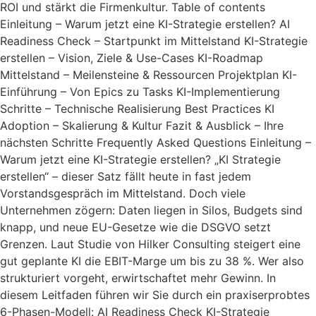
ROI und stärkt die Firmenkultur. Table of contents
Einleitung – Warum jetzt eine KI-Strategie erstellen? AI
Readiness Check – Startpunkt im Mittelstand KI-Strategie
erstellen – Vision, Ziele & Use-Cases KI-Roadmap
Mittelstand – Meilensteine & Ressourcen Projektplan KI-
Einführung – Von Epics zu Tasks KI-Implementierung
Schritte – Technische Realisierung Best Practices KI
Adoption – Skalierung & Kultur Fazit & Ausblick – Ihre
nächsten Schritte Frequently Asked Questions Einleitung –
Warum jetzt eine KI-Strategie erstellen? „KI Strategie
erstellen“ – dieser Satz fällt heute in fast jedem
Vorstandsgespräch im Mittelstand. Doch viele
Unternehmen zögern: Daten liegen in Silos, Budgets sind
knapp, und neue EU-Gesetze wie die DSGVO setzt
Grenzen. Laut Studie von Hilker Consulting steigert eine
gut geplante KI die EBIT-Marge um bis zu 38 %. Wer also
strukturiert vorgeht, erwirtschaftet mehr Gewinn. In
diesem Leitfaden führen wir Sie durch ein praxis­erprobtes
6-Phasen-Modell: AI Readiness Check KI-Strategie