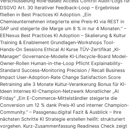
Verschlüsselung Role-Based Access Control Audit-Logs für
DSGVO Art. 30 Iterativer Feedback-Loop – Ergebnisse
fließen in Best Practices KI Adoption. „Ein
Chemieunternehmen integrierte eine Preis-KI via REST in
SAP und steigerte die Marge um 8 % in nur 4 Monaten.“ –
EENexus Best Practices KI Adoption – Skalierung & Kultur
Training & Enablement Grundlagen-Workshops Tool-
Hands-On Sessions Ethical AI Kurse TÜV-Zertifikat „KI-
Manager“ Governance-Modelle KI-Lifecycle-Board Model-
Owner-Rollen Human-in-the-Loop Pflicht Explainability-
Standard Success-Monitoring Precision / Recall Business
Impact User-Adoption-Rate Change Satisfaction Score
Retraining alle 3 Monate Kultur-Verankerung Bonus für KI-
Ideen Internes KI-Champion-Netzwerk Monatlicher „AI
Friday“ „Ein E-Commerce-Mittelständler steigerte die
Conversion um 12 % dank Preis-KI und interner Champion-
Community.“ – Passgenau.digital Fazit & Ausblick – Ihre
nächsten Schritte KI Strategie erstellen heißt: strukturiert
vorgehen. Kurz-Zusammenfassung Readiness Check zeigt