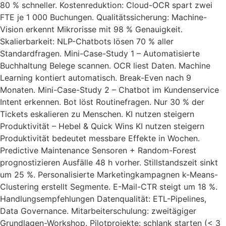
80 % schneller. Kostenreduktion: Cloud-OCR spart zwei
FTE je 1 000 Buchungen. Qualitätssicherung: Machine-
Vision erkennt Mikrorisse mit 98 % Genauigkeit.
Skalierbarkeit: NLP-Chatbots lösen 70 % aller
Standardfragen. Mini-Case-Study 1 – Automatisierte
Buchhaltung Belege scannen. OCR liest Daten. Machine
Learning kontiert automatisch. Break-Even nach 9
Monaten. Mini-Case-Study 2 – Chatbot im Kundenservice
Intent erkennen. Bot löst Routinefragen. Nur 30 % der
Tickets eskalieren zu Menschen. KI nutzen steigern
Produktivität – Hebel & Quick Wins KI nutzen steigern
Produktivität bedeutet messbare Effekte in Wochen.
Predictive Maintenance Sensoren + Random-Forest
prognostizieren Ausfälle 48 h vorher. Stillstandszeit sinkt
um 25 %. Personalisierte Marketingkampagnen k-Means-
Clustering erstellt Segmente. E-Mail-CTR steigt um 18 %.
Handlungsempfehlungen Datenqualität: ETL-Pipelines,
Data Governance. Mitarbeiterschulung: zweitägiger
Grundlagen-Workshop. Pilotprojekte: schlank starten (< 3