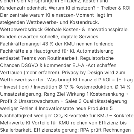
sichert sich Vorsprünge in Effizienz, Kosten und
Kundenzufriedenheit. Warum KI einsetzen? – Treiber & ROI
Der zentrale warum KI einsetzen-Moment liegt im
steigenden Wettbewerbs- und Kostendruck.
Wettbewerbsdruck Globale Kosten- & Innovationsspirale.
Kunden erwarten schnelle, digitale Services.
Fachkräftemangel 43 % der KMU nennen fehlende
Fachkräfte als Hauptgrund für KI. Automatisierung
entlastet Teams von Routinearbeit. Regulatorische
Chancen DSGVO & kommender EU-AI-Act schaffen
Vertrauen (mehr erfahren). Privacy by Design wird zum
Wettbewerbsvorteil. Was bringt KI finanziell? ROI = (Ertrag
– Investition) / Investition Ø 17 % Kostenreduktion. Ø 14 %
Umsatzsteigerung. Rang Ziel Wirkung 1 Kostensenkung +
Profit 2 Umsatzwachstum + Sales 3 Qualitätssteigerung
weniger Fehler 4 Innovationsrate neue Produkte 5
Nachhaltigkeit weniger CO₂ KI-Vorteile für KMU – Konkrete
Mehrwerte KI Vorteile für KMU reichen von Effizienz bis
Skalierbarkeit. Effizienzsteigerung: RPA prüft Rechnungen