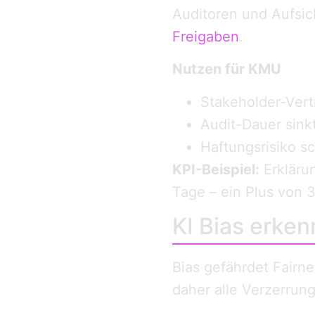
Auditoren und Aufsic
Freigaben
.
Nutzen für KMU
Stakeholder-Ver
Audit-Dauer sink
Haftungs­risiko s
KPI-Beispiel:
Erkläru
Tage – ein Plus von 
KI Bias erken
Bias gefährdet Fairn
daher alle Verzerrun