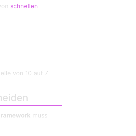
 von
schnellen
lle von 10 auf 7
meiden
Framework
muss