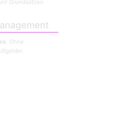
 fünf Grundsätzen
omanagement
ks
. Ohne
ußgelder.