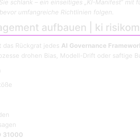
Sie schlank – ein einseitiges „KI-Manifest“ mit
 bevor umfangreiche Richtlinien folgen.
agement aufbauen | ki risik
t das Rückgrat jedes
AI Governance Framewor
prozesse drohen Bias, Modell-Drift oder saftige B
n
töße
den
rsagen
O 31000