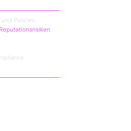
 und Policies.
eputations­risiken
.
mpliance.