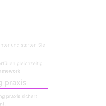
nter und starten Sie
rfüllen gleichzeitig
ramework
.
g praxis
ng praxis
sichert
nt
.