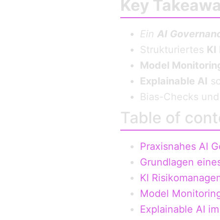
Key Takeaw
Ein
AI Governan
Strukturiertes
KI
Model Monitorin
Explainable AI
sc
Bias-Checks un
Table of cont
Praxisnahes AI 
Grundlagen eine
KI Risikomanage
Model Monitoring
Explainable AI im