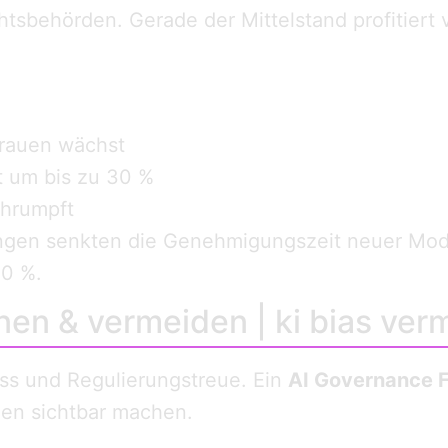
htsbehörden. Gerade der Mittelstand profitiert
trauen wächst
t um bis zu 30 %
chrumpft
ngen senkten die Genehmigungszeit neuer Mode
30 %.
nen & vermeiden | ki bias ver
ess und Regulierungstreue. Ein
AI Governance 
gen sichtbar machen.