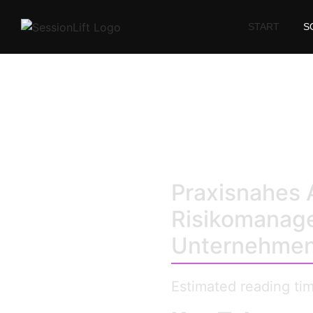
START
S
AI Govern
Praxisnahes 
Risikomanage
Unternehmens
Estimated reading ti