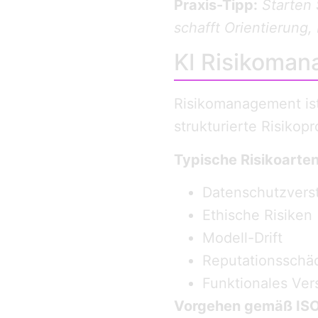
Praxis-Tipp:
Starten 
schafft Orientierung,
KI Risikoman
Risikomanagement is
strukturierte Risiko­
Typische Risikoarte
Datenschutz­vers
Ethische Risiken
Modell-Drift
Reputations­schä
Funktionales Ve
Vorgehen gemäß IS