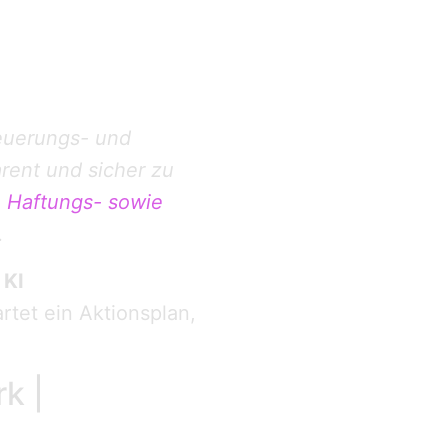
euerungs- und
rent und sicher zu
,
Haftungs- sowie
.
r
KI
rtet ein Aktionsplan,
k |