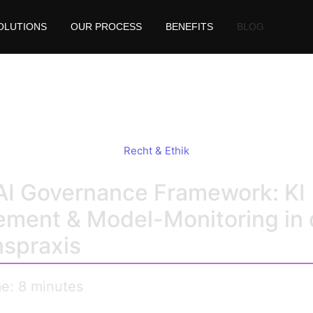
OLUTIONS
OUR PROCESS
BENEFITS
BLOG
ance Framework: Praxis
Recht & Ethik
AI Governance Framework: KI
ment & Model-Monitoring in 
­praxis
me: 8 minutes