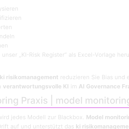
ysieren
ifizieren
erten
ndeln
hen
unser „KI-Risk Register“ als Excel-Vorlage heru
ki risikomanagement
reduzieren Sie Bias und e
n
verantwortungsvolle KI
im
AI Governance F
ing Praxis | model monitorin
rd jedes Modell zur Blackbox.
Model monitori
rift auf und unterstützt das
ki risikomanageme