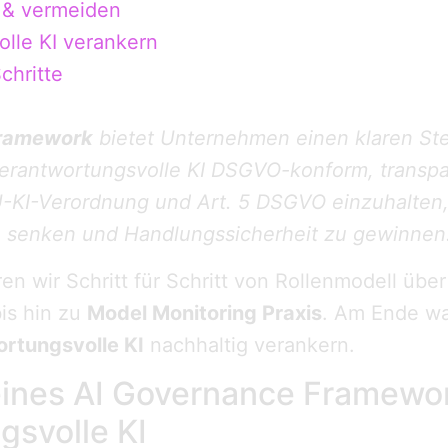
 & vermeiden
lle KI verankern
chritte
Framework
bietet Unternehmen einen klaren St
verantwortungsvolle KI DSGVO-konform, transpa
 EU-KI-Verordnung und Art. 5 DSGVO einzuhalten
 senken und Handlungssicherheit zu gewinnen
ren wir Schritt für Schritt von Rollenmodell übe
is hin zu
Model Monitoring Praxis
. Am Ende wa
rtungsvolle KI
nachhaltig verankern.
ines AI Governance Framewor
gsvolle KI