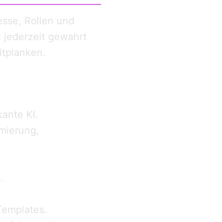
esse, Rollen und
z jederzeit gewahrt
itplanken.
kante KI.
mierung,
.
Templates.