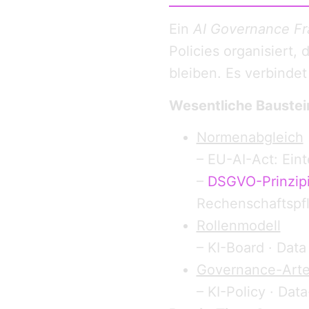
Ein
AI Governance F
Policies organisiert,
bleiben. Es verbindet
Wesentliche Baustei
Normenabgleich
– EU-AI-Act: Eint
–
DSGVO-Prinzip
Rechenschaftspfl
Rollenmodell
– KI-Board · Data
Governance-Arte
– KI-Policy · D