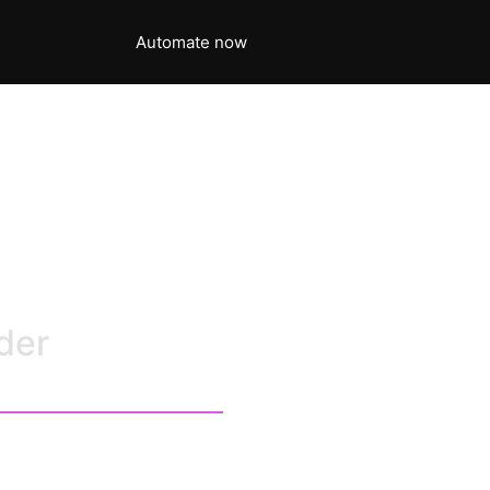
Automate now
 und Tools
der