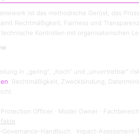
ramework
ist das methodische Gerüst, das Proz
 damit Rechtmäßigkeit, Fairness und Transparen
 technische Kontrollen mit organisatorischen Le
ne
eilung in „gering“, „hoch“ und „unvertretbar“ ris
ien
: Rechtmäßigkeit, Zweckbindung, Daten­mini
icht.
 Protection Officer · Model Owner · Fachbereich
fakte
ata-Governance-Handbuch · Impact-Assessment-