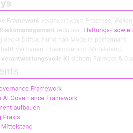
ays
ce Framework
verankert klare Prozesse, Rollen
 Risikomanagement
reduziert
Haftungs- sowie R
g
deckt Drift auf und hält Modelle performant.
hafft Vertrauen – besonders im Mittelstand.
d
verantwortungsvolle KI
sichern Fairness & Co
ents
Governance Framework
s AI Governance Framework
ment aufbauen
 Praxis
 Mittelstand