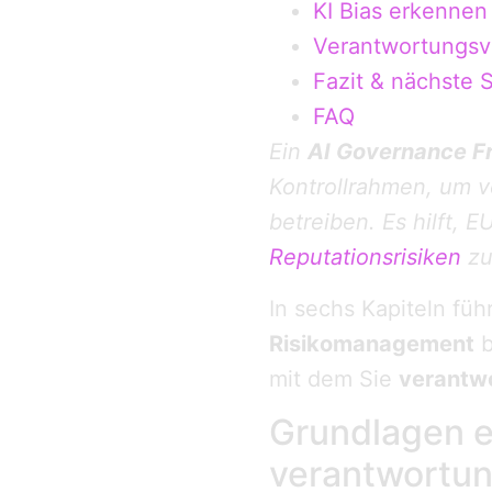
KI Bias erkennen
Verantwortungsvo
Fazit & nächste S
FAQ
Ein
AI Governance 
Kontroll­rahmen, um 
betreiben. Es hilft,
Reputationsrisiken
zu
In sechs Kapiteln füh
Risikomanagement
b
mit dem Sie
verantwo
Grundlagen e
verantwortun