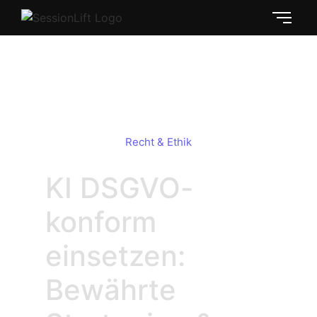
KI DSGVO konform: Praxis-Guide &
Checkliste
Recht & Ethik
KI DSGVO-
konform
einsetzen:
Bewährte