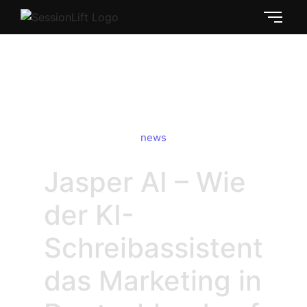
Jasper AI: Revolution fürs
Marketing
news
Jasper AI – Wie
der KI-
Schreibassistent
das Marketing in